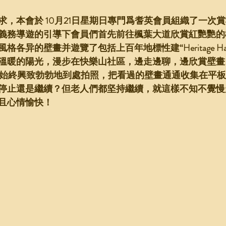
求，本會於 10月21日星期日專門爲耆英會員組織了一次
義務導遊的引導下會員們首先前往楓葉大道欣賞紅艷艷的
各异的壁畫并遊覽了包括上百年地標性建“Heritage Ha
溫暖的陽光，漫步在快樂山社區，邊走邊聊，邊欣賞壁畫
，始終興致勃勃地到處拍照，把看過的壁畫通通收集在平
停止還是繼續？但老人們都坚持繼續，就這樣不知不覺慢
且心情愉快！