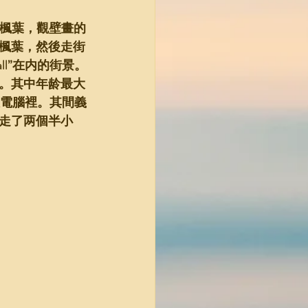
賞楓葉，觀壁畫的
楓葉，然後走街
ll”在内的街景。
。其中年龄最大
板電腦裡。其間義
走了两個半小