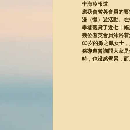
李海淩報道
應我會耆英會員的要
漫（慢）遊活動。在
串巷觀賞了近七十幅風格
幾位耆英會員沐浴着
83岁的孫之鳳女士
務導遊曾詢問大家是
時，也没感覺累，而