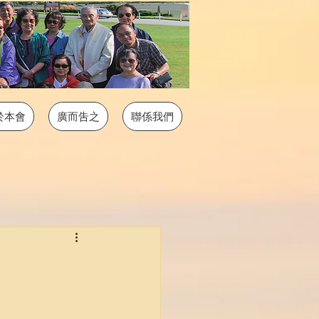
於本會
廣而吿之
聯係我們