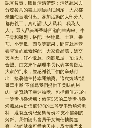
認真負責，賬目清清楚楚；清洗蔬果與
分發餐具的義工則從頭忙到尾，大家都
毫無怨言地付出。參加活動的大部分人
都做義工，真可謂“人人爲我，我爲人
人”。眾人品嘗著香味四溢的羊肉串、牛
仔骨和雞翅，搭配上烤地瓜、土豆、番
茄、小黃瓜、西瓜等蔬果，間直就是營
養豐富的葷素絕配！大家邊品嚐，邊交
友聊天，好不惬意。肉飽瓜足，拍張大
合照。由文東平副理事長代表本會歡迎
大家的到來，並感謝義工們的辛勤付
出！接著他主持幸運抽獎。這次燒烤“溫
哥華串爺”不僅爲我們提供了美味的烤
肉，還贊助了幸運抽獎。包括價值$75的
一等獎折疊烤爐：價值$55的二等獎折疊
烤爐及兩份價值$30的三等獎串爺燒烤調
料，還有五份纪念奬每份20支不鏽鋼的
烤釺。我們請出會員子女擔任抽獎嘉
賓，他們就像可愛的天使，爲大家帶來