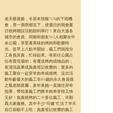
老天爺賞臉，令原本預報70%的下雨機
會，竟一滴雨都沒下，使週日的我會夏
日燒烤聯誼活動順利舉行！來自大溫各
城市的會員、同鄉和朋友160人相聚在中
央公園，享受著美味的烤肉和歡樂時
光。從早上八點半開始，義工們就按分
工各負其責，忙碌起來。有前往公園占
位布置現場的；有運送烤肉或物品的；
有清洗蔬果或負責登記收費的；更多的
義工聚在一起穿羊肉串或燒烤。這次活
動年齡最大的義工非89歲的永久會員孫
之鳳老師莫屬，多年來她一直擔任穿串
指導，帶領著義工們將羊肉串穿得又快
又好！負責燒烤的二十多位義工，辛勤
爲大家服務。其中不少“司爐”忙活了半天
自己卻顧不上吃；負責登記收費的義工