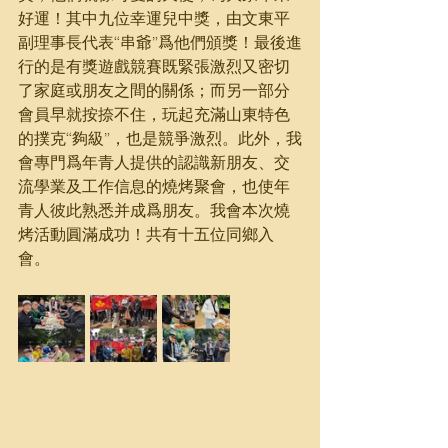
好運！其中九位幸運兒中獎，由文東平
副理事長代表“串爺”爲他們頒獎！最後進
行的是有獎遊戲競賽既緊張激烈又密切
了家庭或朋友之間的關係；而另一部分
會員早就按捺不住，玩起充滿山東特色
的撲克“夠級”，也是競爭激烈。此外，我
會專門爲年青人提供的認識新朋友、交
流學業及工作信息的燒烤聚會，也使年
青人彼此熟悉并成爲朋友。我會本次燒
烤活動圓滿成功！共有十五位同鄉入
會。