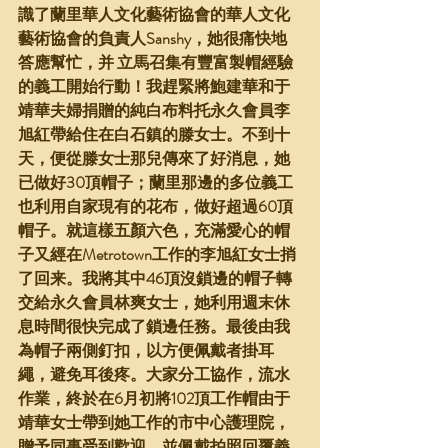
識了蘭里華人文化藝術協會的華人文化
藝術協會的負責人Sanshy，她很痛快地
答應幫忙，并 立馬召集有豐富製帽經驗
的義工開始行動！我趕緊將鮑建華和于
靖華夫婦捐贈的純白布料托永久會員李
旭紅帶給住在白石鎮的滕女士。不到十
天，便從滕女士那兒傳來了好消息，她
已做好30頂帽子；蘭里那邊的多位義工
也利用自家現有的花布，做好超過60頂
帽子。就這樣五顏六色，充滿愛心的帽
子又經在Metrotown工作的李旭紅女士捎
了回来。我將其中46頂沒鎖邊的帽子轉
交給永久會員林爽女士，她利用週末休
息時間很快完成了鎖邊任務。最後由我
為帽子兩側釘扣，以方便佩戴者掛耳
繩，避免耳後疼。大家分工協作，流水
作業，終於在6月初將102頂工作帽由于
靖華女士帶到她工作的市中心護理院，
贈予同事受到歡迎，並佩戴拍照回覆義