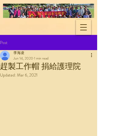
Shandong Natives
Association of BC
Post
李海凌
Jun 14, 2020
1 min read
趕製工作帽 捐給護理院
Updated:
Mar 6, 2021