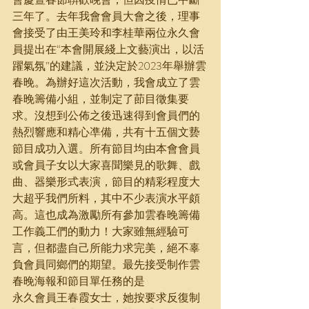
三年了。去年我會會員大會之後，理事
會接受了由王美玲和李桂華兩位永久會
員提出在“本會開展綫上文藝演出，以活
躍氣氛”的建議，並決定於2023年舉辦雲
春晚。為辦好這次活動，我會成立了雲
春晚籌備小組，並制定了莭目徵集要
求。沒想到公佈之後迅速得到會員們的
熱烈響應和精心凖備，共有十五個文兿
節目成功入選。所有節目均由本會會員
或會員子女以大家喜聞樂見的歌舞、戲
曲、器樂形式表演，節目的精彩程度大
大超乎我們所料，其中不少表演水平頗
高。這也成為激勵所有參加雲春晚籌備
工作義工們的動力！大家雖無經驗可
言，但都盡自己所能力求完美，絕不辜
負會員同鄉們的期望。最先接受制作雲
春晚海報和節目單任務的是
永久會員王春霞女士，她按要求反復制