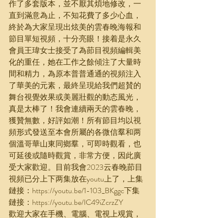
作了多套版本，並不厭其煩地修改，一
直到滿意為止，不知花費了多少心血，
終於為大家呈現出炫美的雲春晚海報和
節目單短視頻，十分亮眼！接着是永久
會員王瑋女士接受了為莭目視頻編輯美
化的重任，她在工作之餘傾注了大量時
間和精力，為原本普普通通的視頻注入
了華美的元素，最終呈現給我們超賛的
舞台視覺效果或美麗壯觀的動态風光，
真是太棒了！我會連續兩天的雲春晚，
獲贊無數，好評如潮！所有節目均以視
頻形式發送至本會所屬的各微信羣和两
個溫哥華山東同鄉羣，可即時觀看，也
可延後或隨時觀賞，非常方便，因此廣
受大家歡迎。目前我會2023云春晚莭目
視頻已分上下两集放在youtu上了，上集
鏈接：https://youtu.be/1-103_BKggc下集
鏈接：https://youtu.be/IC49iZcrzZY
歡迎大家在手機、電腦、電視上覌賞，